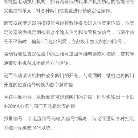
智能型电动执行机构，拥有高速低功耗单片机为枋心的智能信号
采集控制单元，对各种阀门或装置进行精确定位操作。
调节器或变送器的模拟信号经模数转换后进入位置定位器，位置
定位器的微机定期检测这个输入信号和位置反馈信号，当两个信
号不平衡时，偏差
--
旦超出列区，立刻发出放大的控制信号，
驱动智能位置定位器中的三相可逆固体继电器或可控硅，使其导
通带动电机向减小偏差方向运转，
进而带动减速机构井改变阀门的开充。与此同时，微机也将阀门
开度的位置信号转换为数字脉冲信
号送往显示器，从数显窗可观察阀门的开度。同时也输出一个以
4-20mA
电流与阀门开充相对应的模
拟量信号，引电流信号与输入信号*隔离，为此可适应各种控制
系统计算机或
DCS
系统。