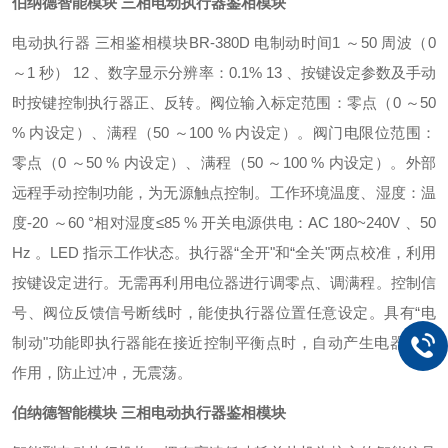
伯纳德智能模块 三相电动执行器鉴相模块
电动执行器
三相鉴相模块BR-380D
电制动时间
1
～
50
周波（
0
～
1
秒）
12
、数字显示分辨率：
0.1% 13
、按键设定参数及手动
时按键控制执行器正、反转。阀位输入标定范围：零点（
0
～
50
%
内设定）、满程（
50
～
100 %
内设定）。阀门电限位范围：
零点（
0
～
50 %
内设定）、满程（
50
～
100 %
内设定）。外部
远程手动控制功能，为无源触点控制。工作环境温度、湿度：温
度
-20
～
60
°相对湿度≤
85 %
开关电源供电：
AC 180~240V
、
50
Hz
。
LED
指示工作状态。执行器“全开"和“全关"两点校准，利用
按键设定进行。无需再利用电位器进行调零点、调满程。控制信
号、阀位反馈信号断线时，能使执行器位置任意设定。具有“电
制动"功能即执行器能在接近控制平衡点时，自动产生电器制动
作用，防止过冲，无震荡。
伯纳德智能模块 三相电动执行器鉴相模块