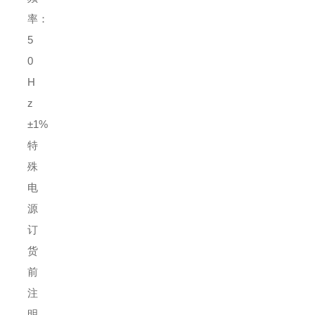
率：
5
0
H
z
±
1%
特
殊
电
源
订
货
前
注
明
。