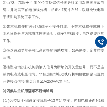
①由72、73端子 引出的位置反馈信号线必须采用双绞线屏蔽电
缆，井与其它的电源线分槽，相距> 1英寸布线，以避免强电磁
干扰影响系统正常工作。
②带本机操作时外部7.8端子不接任何线。不带本机操作或拔下
本机操作器与内部电路连线插头，端子7与8短接，电路仍能正常
工作。
③任选辅助功能是可以啬选择的辅助功能，如果需要，定货时要
写明。
远控型电动执行机构的输入信号为断续的开关量信号，而不是连
续的电流或电压信号。华控远控型电动执行机构接收的是电源的
开关接点信号(接点容量≥1A/250VAC即可)。
衬四氟法兰矿用隔爆不锈钢球阀
( 1 )远控型:外部设定接线端子13与14空接，控制电机正向N1和