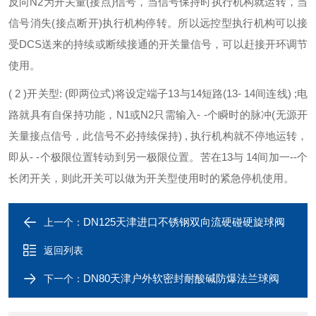
反向N2为开关量(接点)信号，当信号保持时执行机构就运转，当
信号消失(接点断开)执行机构停转。所以远控型执行机构可以接
受DCS送来的持续或断续接通的开关量信号，可以赶接开环调节
使用。
( 2 )开关型: (即两位式)将设定端子13与14短路(13- 14间连线) ;电
路就具有自保持功能，N1或N2只需输入- -个瞬时的脉冲(无源开
关量接点信号，此信号不必持续保持) , 执行机构就不停地运转，
即从- -个极限位置转动到另一极限位置。苦在13与 14间加一--个
长闭开关，则此开关可以做为开关型使用时的紧急停机使用。
DN125天津进口不锈钢双向流硬碰硬旋球阀
上一个：
返回列表
DN80天津户外软密封耐酸碱防爆法兰球阀
下一个：