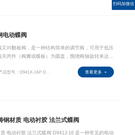
扫码加微信
不锈钢电动蝶阀
阀又叫翻板阀，是一种结构简单的调节阀，可用于低压
指关闭件（阀瓣或蝶板）为圆盘，围绕阀轴旋转来达到
用于控制空气、水、蒸汽、各种腐蚀性介质、泥浆、油
产品型号：D941X-16P DN100
查看更多 +
各种类型流体的流动。在管道上主要起切断和节流作
华控 铸钢材质 电动衬胶 法兰式蝶阀
铸钢材质 电动衬胶 法兰式蝶阀 D941J-16‌ 是一种常见的电动