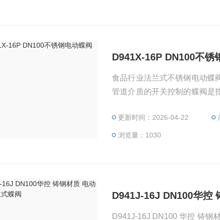
D941X-16P DN100
食品行业法兰式不锈钢电动蝶
管道介质的开关控制的蝶阀是
开启与关闭的一种阀，阀门可
更新时间：2026-04-22
品、液态金属和放射性介质等
用。
浏览量：1030
D941J-16J DN100
D941J-16J DN100 华控 