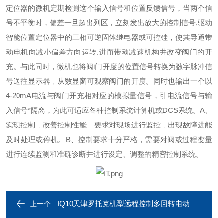
定位器的微机定期检测这个输入信号和位置反馈信号，当两个信
号不平衡时，偏差一旦超出列区，立刻发出放大的控制信号,驱动
智能位置定位器中的三相可逆固体继电器或可控硅，使其导通带
动电机向减小偏差方向运转,进而带动减速机构井改变阀门的开
充。与此同时，微机也将阀i门开度的位置信号转换为数字脉冲信
号送往显示器，从数显窗可观察阀门的开度。同时也输出一个以
4-20mA电流与阀门开充相对应的模拟量信号，引电流信号与输
入信号*隔离，为此可适应各种控制系统计算机或DCS系统。
A、
实现控制，改善控制性能，要求对现场进行监控，出现故障进能
及时处理或停机。
B、控制要求十分严格，需要对阀或过程变量
进行连续监测和准确诊断井进行设定、调整的精密控制系统。
IQ10天津罗托克机型远程控制多回转电动执行器
上一个：