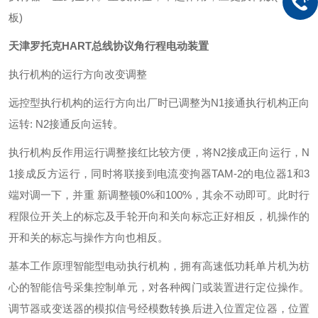
板)
天津罗托克HART总线协议角行程电动装置
执行机构的运行方向改变调整
远控型执行机构的运行方向出厂时已调整为N1接通执行机构正向
运转: N2接通反向运转。
执行机构反作用运行调整接红比较方便，将N2接成正向运行，N
1接成反方运行，同时将联接到电流变拘器TAM-2的电位器1和3
端对调一下，并重 新调整顿0%和100%，其余不动即可。此时行
程限位开关上的标忘及手轮开向和关向标忘正好相反，机操作的
开和关的标忘与操作方向也相反。
基本工作原理
智能型电动执行机构，拥有高速低功耗单片机为枋
心的智能信号采集控制单元，对各种阀门或装置进行定位操作。
调节器或变送器的模拟信号经模数转换后进入位置定位器，位置