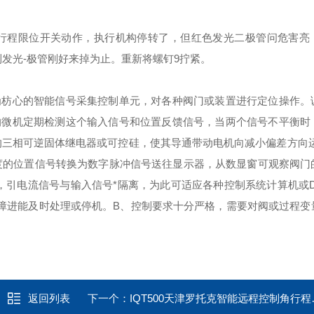
方向行程限位开关动作，执行机构停转了，但红色发光二极管问危害亮
到发光-极管刚好来掉为止。重新将螺钉9拧紧。
为枋心的智能信号采集控制单元，对各种阀门或装置进行定位操作。
的微机定期检测这个输入信号和位置反馈信号，当两个信号不平衡时
的三相可逆固体继电器或可控硅，使其导通带动电机向减小偏差方向运
度的位置信号转换为数字脉冲信号送往显示器，从数显窗可观察阀门
号，引电流信号与输入信号*隔离，为此可适应各种控制系统计算机或D
障进能及时处理或停机。
B、控制要求十分严格，需要对阀或过程变
返回列表
下一个：
IQT500天津罗托克智能远程控制角行程电动装置