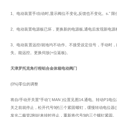
1、电动装置手/自动时,显示阀位不变化,反馈也不变化。s." 限
2、电动装置电源板已坏，更换新的电源板,通电后发现新电
3、电动装置远控/就地均不动作。不接受设定信号，手动时，
失。能远控。更换伺放(+位返板)。
天津罗托克角行程铝合金体箱电动阀门
(0%)零位的调整
将自/手动开关置“手动"( MAN )位置见图14.通电。转动P
关之前就停止，松开代号9的三个紧固螺钉，缓慢转动电位器(见
发光二极管2刚好来掉时停止，重新将代号9的三个螺钉紧固。