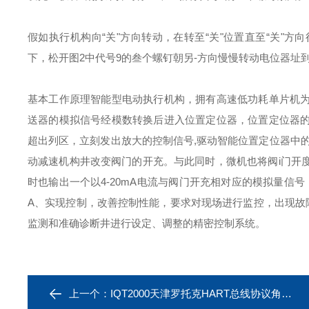
假如执行机构向“关"方向转动，在转至“关"位置直至“关"
下，松开图2中代号9的叁个螺钉朝另-方向慢慢转动电位器址
基本工作原理
智能型电动执行机构，拥有高速低功耗单片机
送器的模拟信号经模数转换后进入位置定位器，位置定位器
超出列区，立刻发出放大的控制信号,驱动智能位置定位器中
动减速机构井改变阀门的开充。与此同时，微机也将阀i门开
时也输出一个以4-20mA电流与阀门开充相对应的模拟量信
A、实现控制，改善控制性能，要求对现场进行监控，出现故
监测和准确诊断井进行设定、调整的精密控制系统。
上一个：
IQT2000天津罗托克HART总线协议角行程电动装置