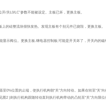
位开/关L0/LC"参数不能被设定。主板已坏，更换主板。
源板上的硅整流块很快发热。发现主板有个别元件已烧毁，更换主板。
能显示阀位。更换主板.继电器控制板;可能是开关坏了，开关内的磁
1电位器至0%位置的止端，使执行机构朝“关"方向转动。如果在转至“关"
图2 )则执行机构跟随转动直到执行机构带动的凸轮至“关"方向限