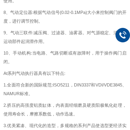
使用。
8、气动定位器:根据气动信号(0.02-0.1MPa)大小来控制阀门的开
度，进行调节控制。
9、气动三联件:减压阀、过滤器、油雾器。对气源稳定、清洁及
运动部件起润滑作用。
10、手动机构:当电路、气路切断或有故障时，用于操作阀门启
闭。
At系列气动执行器具有以下特点:
1.全面符合新的国际规范:ISO5211，DIN3337和VDI/VDE3845、
NAMUR标准。
2.挤压的高强度铝质缸体，内表面经细磨及硬质阳极氧化处理，
使用寿命长，摩擦系数低，动作迅速。
3.优美紧凑、现代化的造型，多规格的系列产品使选型更经济实