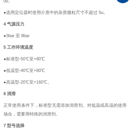
0u
。
●选用定位器时使用介质中的杂质微粒尺寸不超过
5u
。
4
气源压力
●
3bar
至
8bar
5
工作环境温度
●标准型
-50
℃至
+80
℃
●低温型
-40
℃至
+80
℃
●高温型
-20
℃至
+160
℃。
6
润滑
正常使用条件下，标准型无需添加润滑剂。对低温或高温的使用
场合，需要用特殊的润
滑剂。
7
型号选择