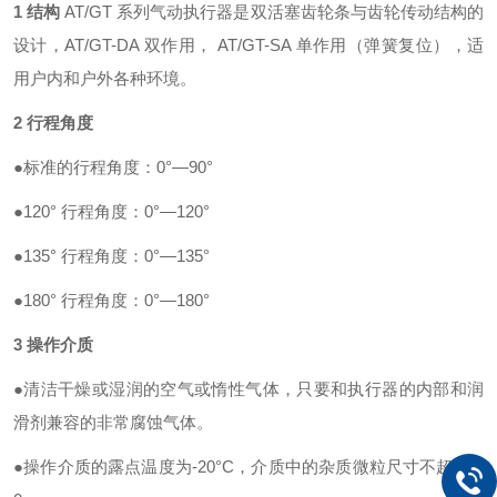
1
结构
AT/GT
系列气动执行器是双活塞齿轮条与齿轮传动结构的
设计，
AT/GT-DA
双作用，
AT/GT-SA
单作用（弹簧复位），适
用户内和户外各种环境。
2
行程角度
●标准的行程角度：
0
°
—90
°
●
120
° 行程角度：
0
°
—120
°
●
135
° 行程角度：
0
°
—135
°
●
180
° 行程角度：
0
°
—180
°
3
操作介质
●清洁干燥或湿润的空气或惰性气体，只要和执行器的内部和润
滑剂兼容的非常腐蚀气体。
●操作介质的露点温度为
-20
°
C
，介质中的杂质微粒尺寸不超过
3