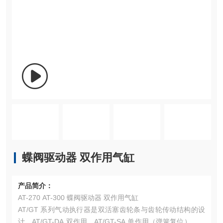
蝶阀驱动器 双作用气缸
产品简介：
AT-270 AT-300 蝶阀驱动器 双作用气缸
AT/GT 系列气动执行器是双活塞齿轮条与齿轮传动结构的设
计，AT/GT-DA 双作用，AT/GT-SA 单作用（弹簧复位），适