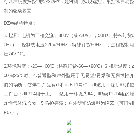
可以准确度按控制指令动作，是对阀门实现远控，集控和自动控
制的驱动装置.
DZW结构特点：
1.电源：电机为三相交流，380V（或220V），50Hz（特殊订货6
0Hz）；控制线电压220V/50Hz（特殊订货60Hz）；远程控制电
压24VDC。
2.环境温度：-20—+60℃（特殊订货-60—+80℃）
3.相对温度：≤
90%(25℃时）
4.普通型和户外型用于无易燃/易爆和无腐蚀性介
质的场所；防爆型产品有dⅠ和dⅡBT4两种，dⅠ适用于煤矿非采掘
工作面；dⅡBT4用于工厂，适用于环境为ⅡA、ⅡB级T1-T4组的爆
炸性气体混合物。
5.防护等级：户外型和防爆型为IP55（可订制I
P67）。