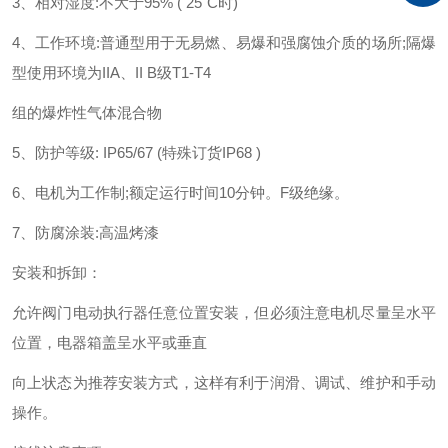
3
、相对湿度
:
不大于
95% ( 25"C
时
)
4
、工作环境
:
普通型用于无易燃、易爆和强腐蚀介质的场所
;
隔爆
型使用环境为
IIA
、
II B
级
T1-T4
组的爆炸性气体混合物
5
、防护等级
: IP65/67 (
特殊订货
IP68 )
6
、电机为工作制
;
额定运行时间
10
分钟。
F
级绝缘。
7
、防腐涂装
:
高温烤漆
安装和拆卸：
允许阀门电动执行器任意位置安装，但必须注意电机尽量呈水平
位置，电器箱盖呈水平或垂直
向上状态为推荐安装方式，这样有利于润滑、调试、维护和手动
操作。