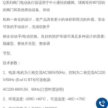
Q
系列阀门电动执行器适用于中小通径的蝶阀、球阀等作
90°
回转
的阀门和其他类似设备。传动
机构一体化的设计，使产品具有更小的体积和简洁的外观。安全
可靠的手动设计，无须切换手
柄全自动手
/
电动切换。良好的防护等级可满足多种设计的需要
:
隔爆型、整体开关型、整体调
节型。
技术参数：
1
、电源
:
电机为三相交流
AC380V/50Hz
。控制为二相交流
AC220
V/50Hz (Exd I1 BT4)
可选电源
:
AC220-660V,50
、
60Hz(
订货时需说明
)
2
、环境温度
: -209C-+60°C
，
可选温度
: -40C~+70C