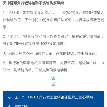
天津
隔爆角行程铸钢和不锈钢防腐蝶阀
1、执行器上带有数字显示窗品，上- -排(绿色)显示控制码或输入
控制信号值，下一-排(红色)显示阀门位置值，执行器故障状态提
示。
2、“零点"、 “满量程"的位置可以任意设定，量程的设定范围值，
可在0- 75%设置零点25-100%设定满度。
3、采用E PROM存 储用户设定、调校的数据，掉电后保存。
4、执行器的驱动电机采用高可靠、运行平稳，起运特性软、力
矩大、抗堵转的单、三相交流伺服电动机。
DN150角行程法兰铸钢硬密封三偏心蝶阀
上一个：
返回列表