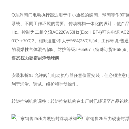
Q系列阀门电动执行器适用于中小通径的蝶阀、球阀等作90
系统、不同工作环境的需要。
传动机构一体化的设计，使产
Hz。控制为二相交流AC220V/50Hz(Exd ll BT4)可选电源:A
0℃~+70℃
3、相对湿度:不大于95%(25℃时)
4、工作环境:普通
的易爆性气体混合物
5、防护等级:IP65/67（特殊订货IP68 )
6
售25压力硬密封浮动球阀
安装和拆卸:允许阀门电动执行器任意位置安装，但必须注意
利于润滑、调试、维护和手动操作。
转矩控制机构调整：转矩控制机构在出厂时已经调至产品铭牌