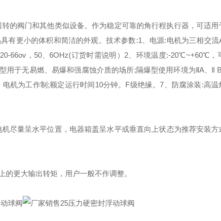
°回转的阀门和其他类似设备。作为稳定可靠的角行程执行器，可适用
品具有更小的体积和简洁的外观。
技术参数:
1、电源:电机为三相交流AC
C220-66ov，50、6OHz(订货时需说明）
2、环境温度:-20℃~+60℃，
型用于无易燃、易爆和强腐蚀介质的场所;隔爆型使用环境为ⅡA、ll B级
、电机为工作制;额定运行时间10分钟。F级绝缘。
7、防腐涂装:高温
电机尽量呈水平位置，电器箱盖呈水平或垂直向上状态为推荐安装方
上的更大输出转矩，用户一般不作调整。