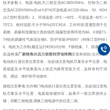
技术参数:
1、电源:电机为三相交流AC380V/50Hz。控制为二相
交流AC220V/50Hz(Exd ll BT4)可选电源:AC220-66ov，50、6OH
z(订货时需说明）
2、环境温度:-20℃~+60℃，可选温度:-40℃~+
70℃
3、相对湿度:不大于95%(25℃时)
4、工作环境:普通型用于无
易燃、易爆和强腐蚀介质的场所;隔爆型使用环境为ⅡA、ll B级T1-
T4组的易爆性气体混合物
5、防护等级:IP65/67（特殊订货IP68 )
6、电机为工作制;额定运行时间10分钟。F级绝缘。
7、防腐涂装:
高温烤漆
厂家销售25压力软密封浮动球阀
安装和拆卸:允许阀门
电动执行器任意位置安装，但必须注意电机尽量呈水平位置，电
器箱盖呈水平或垂直向上状态为推荐安装方式，这样有利于润
滑、调试、维护和手动操作。
接线注意事项:允许阀门电动执行器任意位置安装，但必须注意电
机尽量呈水平位置，电器箱按键对应，如果不一致立即按停止
键，切断三相电源,调换三相电源中的任意二相。