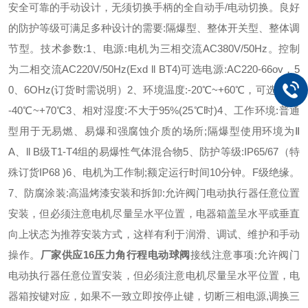
安全可靠的手动设计，无须切换手柄的全自动手/电动切换。良好
的防护等级可满足多种设计的需要:隔爆型、整体开关型、整体调
节型。
技术参数:
1、电源:电机为三相交流AC380V/50Hz。控制
为二相交流AC220V/50Hz(Exd ll BT4)可选电源:AC220-66ov，5
0、6OHz(订货时需说明）
2、环境温度:-20℃~+60℃，可选温度:
-40℃~+70℃
3、相对湿度:不大于95%(25℃时)
4、工作环境:普通
型用于无易燃、易爆和强腐蚀介质的场所;隔爆型使用环境为Ⅱ
A、ll B级T1-T4组的易爆性气体混合物
5、防护等级:IP65/67（特
殊订货IP68 )
6、电机为工作制;额定运行时间10分钟。F级绝缘。
7、防腐涂装:高温烤漆
安装和拆卸:允许阀门电动执行器任意位置
安装，但必须注意电机尽量呈水平位置，电器箱盖呈水平或垂直
向上状态为推荐安装方式，这样有利于润滑、调试、维护和手动
操作。
厂家供应16压力角行程电动球阀
接线注意事项:允许阀门
电动执行器任意位置安装，但必须注意电机尽量呈水平位置，电
器箱按键对应，如果不一致立即按停止键，切断三相电源,调换三