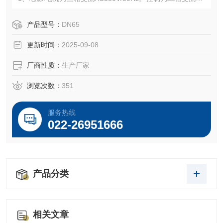
220V/50Hz（Exd ll BT4）可选电源:AC220-66ov，50、6OH
z（订货时需说明）
产品型号：
DN65
2、环境温度:-20℃~+60℃，可选温度:-40℃~+70℃
更新时间：
2025-09-08
3、相对湿度:不大于95%（25℃时）
厂商性质：
生产厂家
浏览次数：
351
服务热线
022-26951666
产品分类
相关文章