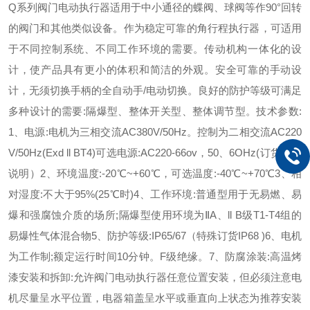
Q系列阀门电动执行器适用于中小通径的蝶阀、球阀等作90°回转
的阀门和其他类似设备。作为稳定可靠的角行程执行器，可适用
于不同控制系统、不同工作环境的需要。
传动机构一体化的设
计，使产品具有更小的体积和简洁的外观。安全可靠的手动设
计，无须切换手柄的全自动手/电动切换。良好的防护等级可满足
多种设计的需要:隔爆型、整体开关型、整体调节型。
技术参数:
1、电源:电机为三相交流AC380V/50Hz。控制为二相交流AC220
V/50Hz(Exd ll BT4)可选电源:AC220-66ov，50、6OHz(订货时需
说明）
2、环境温度:-20℃~+60℃，可选温度:-40℃~+70℃
3、相
对湿度:不大于95%(25℃时)
4、工作环境:普通型用于无易燃、易
爆和强腐蚀介质的场所;隔爆型使用环境为ⅡA、ll B级T1-T4组的
易爆性气体混合物
5、防护等级:IP65/67（特殊订货IP68 )
6、电机
为工作制;额定运行时间10分钟。F级绝缘。
7、防腐涂装:高温烤
漆
安装和拆卸:允许阀门电动执行器任意位置安装，但必须注意电
机尽量呈水平位置，电器箱盖呈水平或垂直向上状态为推荐安装