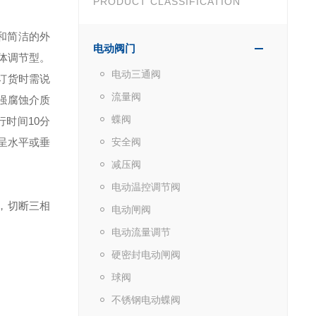
PRODUCT CLASSIFICATION
和简洁的外
电动阀门
体调节型。
电动三通阀
z(订货时需说
流量阀
强腐蚀介质
蝶阀
行时间10分
呈水平或垂
安全阀
减压阀
电动温控调节阀
，切断三相
电动闸阀
电动流量调节
硬密封电动闸阀
球阀
不锈钢电动蝶阀