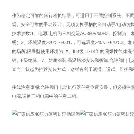
作为稳定可靠的角行程执行器，可适用于不同控制系统、不
观。安全可靠的手动设计，无须切换手柄的全自动手/电动切
技术参数:
1、电源:电机为三相交流AC380V/50Hz。控制为二相交流AC
明）
2、环境温度:-20℃~+60℃，可选温度:-40℃~+70℃
3、相
的场所;隔爆型使用环境为ⅡA、ll B级T1-T4组的易爆性气体混
钟。F级绝缘。
7、防腐涂装:高温烤漆
安装和拆卸:允许阀门
直向上状态为推荐安装方式，这样有利于润滑、调试、维护和
接线注意事项:允许阀门电动执行器任意位置安装，但必须注
电源,调换三相电源中的任意二相。