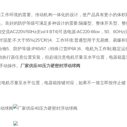
同工作环境的需要。
传动机构一体化的设计，使产品具有更小的体积
换。良好的防护等级可满足多种设计的需要:隔爆型、整体开关型、整
220V/50Hz(Exd ll BT4)可选电源:AC220-66ov，50、6OH
对湿度:不大于95%(25℃时)
4、工作环境:普通型用于无易燃、易爆和
合物
5、防护等级:IP65/67（特殊订货IP68 )
6、电机为工作制;额定运
电动执行器任意位置安装，但必须注意电机尽量呈水平位置，电器箱盖
手动操作。
厂家供应40压力硬密封浮动球阀
意电机尽量呈水平位置，电器箱按键对应，如果不一致立即按停止键