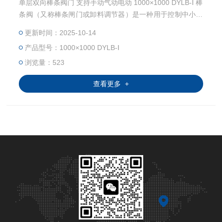
单层双向棒条阀门 支持手动气动电动 1000×1000 DYLB-Ⅰ 棒
条阀（又称棒条闸门或卸料调节器）是一种用于控制中小型
固体块状物料流量的工业阀门，广泛应用于建材、矿山、冶
更新时间：2025-10-14
金等行业。
产品型号：1000×1000 DYLB-Ⅰ
浏览量：523
查看更多 +