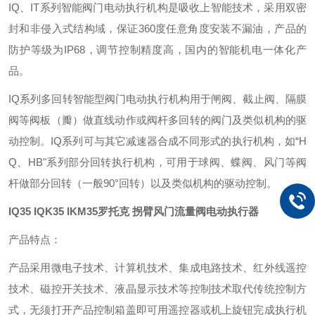
IQ、IT系列智能阀门电动执行机构是吸收上智能技术，采用双密
封和非侵入式结构域，保证360度任意角度安装不漏油，产品的
防护等级为IP68，调节控制精度高，国内的智能机电一体化产
品。
IQ系列多回转智能型阀门电动执行机构用于闸阀、截止阀、隔膜
阀等阀板（瓣）做直线动作或阀杆多回转的阀门及类似机构的驱
动控制。IQ系列可与其它减速器合成不同形式的执行机构，如“H
Q、HB"系列部分回转执行机构，可用于球阀、蝶阀、风门等阀
杆做部分回转（一般90°回转）以及类似机构的驱动控制。
IQ35 IQK35 IKM35
罗托克 拐臂风门流量阀电动执行器
产品特点：
产品采用微电子技术、计算机技术、集成电路技术、红外线遥控
技术、磁控开关技术、液晶显示技术等控制技术取代传统控制方
式，无须打开产品控制箱盖即可用遥控器或机上旋钮完成执行机