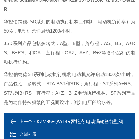
R
华控伯纳德
JSD
系列的电动执行机构工作制（电动机负荷率）为
50%
，电动机允许启动
1200/
小时。
JSD
系列产品包括多转式：
A
型、
B
型；角行程：
AS
、
BS
、
A+R
S
、
B+RS
、和
OA
；直行程：
OAZ
、
A+Z
、
B+Z
等各个品种的电
动执行机构。
华控伯纳德
ST
系列电动执行机构电动机允许启动
1800
次
/
小时，
产品包括：多转式：
STA-BST
和
STB
；角行程：
ST
系列
A+RS
、
ST
系列
B+RS
；直行程：
A+Z
、
B+Z
电动执行机构、
ST
系列产品
是为动作特殊频繁的工况而设计，例如电厂的给水等。
KZM95+QW14R罗托克 电动涡轮智能型阀门执行器
上一个：
返回列表