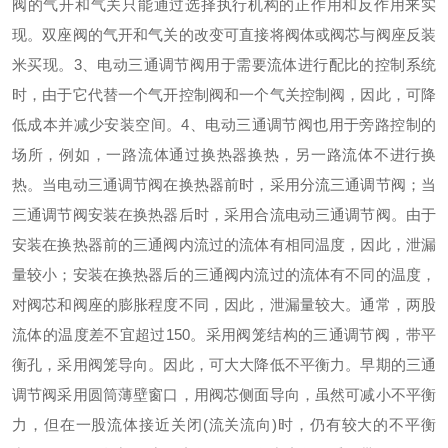
阀的气开和气关只能通过选择执行机构的正作用和反作用来实
现。双座阀的气开和气关的改变可直接将阀体或阀芯与阀座反装
米买现。
3、电动三通调节阀用于需要流体进行配比的控制系统
时，由于它代替一个气开控制阀和一个气关控制阀，因此，可降
低成本并减少安装空间。
4、电动三通调节阀也用于旁路控制的
场所，例如，一路流体通过换热器换热，另一路流体不进行换
热。当电动三通调节阀在换热器前时，采用分流三通调节阀；当
三通调节阀安装在换热器后时，采用合流电动三通调节阀。由于
安装在换热器前的三通阀内流过的流体有相同温度，因此，泄漏
量较小；安装在换热器后的三通阀内流过的流体有不同的温度，
对阀芯和阀座的膨胀程度不同，因此，泄漏量较大。通常，两股
流体的温度差不宜超过150。
采用阀笼结构的三通调节阀，带平
衡孔，采用阀笼导向。因此，可大大降低不平衡力。早期的三通
调节阀采用圆筒薄壁窗口，用阀芯侧面导向，虽然可减小不平衡
力，但在一股流体接近关闭
(流关流向)时，仍有较大的不平衡