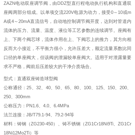
ZAZN电动双座调节阀，由DDZ型直行程电动执行机构和直通双
座阀两部分组成。以单项交流220V电源为动力，接受0～10或m
A或4～20mA直流信号，自动地控制调节阀开度，达到对管道内
流体的压力、流量、温度、液位等工艺参数的连续调节。座阀有
上、下两个阀芯球，流体作用在上、下阀芯上的推力，其方向相
反而大小接近，不平衡力很小，允许压差大，额定流量系数比同
口径的单座阀大，但该阀的泄漏较单座阀大。适用于对泄露量要
求不严格，阀前后压差较大的干净介质场合。
型式：直通双座铸造球型阀
公称通径：
25、32、40、50、65、80、100、125、150、200、
250、300mm
公称压力：
PN1.6、4.0、6.4MPa
法兰连接：
JB/T79.1-94、79.2-94等
材料：铸钢（
ZG230-450）、铸不锈钢（ZG1Cr18Ni9Ti、ZG1Cr
18Ni12Mo2Ti）等