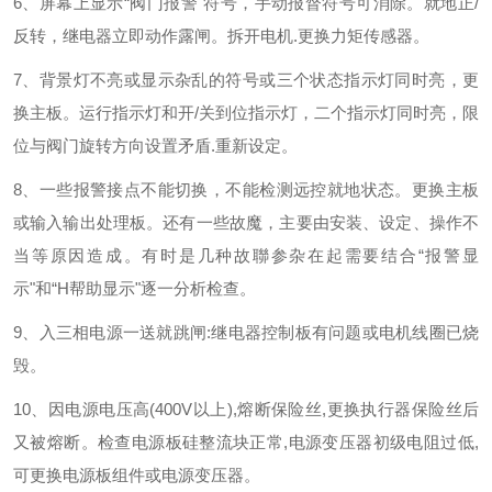
6、屏幕上显示“阀门报警"符号，手动报督符号可消除。就地正/
反转，继电器立即动作露闸。拆开电机.更换力矩传感器。
7、背景灯不亮或显示杂乱的符号或三个状态指示灯同时亮，更
换主板。运行指示灯和开/关到位指示灯，二个指示灯同时亮，限
位与阀门旋转方向设置矛盾.重新设定。
8、一些报警接点不能切换，不能检测远控就地状态。更换主板
或输入输出处理板。还有一些故魔，主要由安装、设定、操作不
当等原因造成。有时是几种故聯参杂在起需要结合“报警显
示"和“H帮助显示"逐一分析检查。
9、入三相电源一送就跳闸:继电器控制板有问题或电机线圈已烧
毁。
10、因电源电压高(400V以上),熔断保险丝,更换执行器保险丝后
又被熔断。检查电源板硅整流块正常,电源变压器初级电阻过低,
可更换电源板组件或电源变压器。