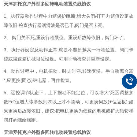
天津罗托克户外型多回转电动装置总线协议
1、执行器动作过程中力矩保护跳断,增大关闭/打开力矩值设定故
障依旧:检查执行器润滑油是否已干,阀门是否卡死。
2、 阀门关不死,重设行程限位。重设后故障依旧，阀门坏了。
3、执行器设定及动作正常,就是不能超越某一行程位置。阀门卡
涩或减速箱机械限位设反。可用手动检查并重新设定。
4、动作过程中，电机振动，时走时停,转速变慢。手自动离合器
*,应更换(固态)继电器，再作检查。
5、远控调节状态下，上下摆动不能定位，可以增大“死区调整参
数Fd"但增大该参数到20以上才不摆动，可更换伺放(+位返板);如
果更换后故障依旧，建议:把电机更换为低速的电机或扩大轴套和
阀杆的螺纹螺距。
天津罗托克户外型多回转电动装置总线协议