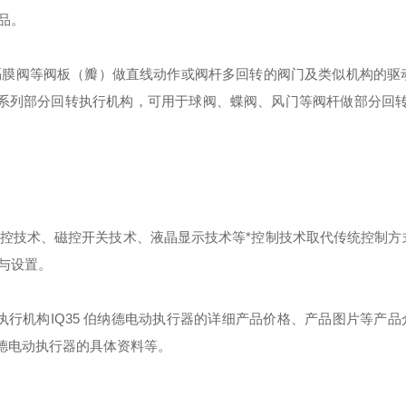
品。
隔膜阀等阀板（瓣）做直线动作或阀杆多回转的阀门及类似机构的驱动
"系列部分回转执行机构，可用于球阀、蝶阀、风门等阀杆做部分回转（
控技术、磁控开关技术、液晶显示技术等*控制技术取代传统控制方
与设置。
执行机构IQ35 伯纳德电动执行器的详细产品价格、产品图片等产
伯纳德电动执行器的具体资料等。