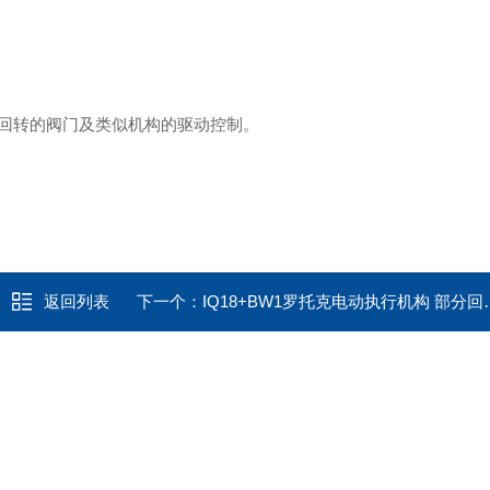
回转的阀门及类似机构的驱动控制。
返回列表
下一个：
IQ18+BW1罗托克电动执行机构 部分回转阀门电动装置