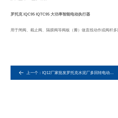
罗托克 IQC95 IQTC95 大功率智能电动执行器
用于闸阀、截止阀、隔膜阀等阀板（瓣）做直线动作或阀杆多
上一个：
IQ12厂家批发罗托克水泥厂多回转电动执行器