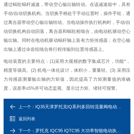
通过蜗轮蜗杆减速，带动空心输出轴转动。在该减速箱中，具有
手动/自动切换机构。当切换手柄处于手动位置时，操作手轮，通
过离合器带动空心输出轴转动。当电动操作执行机构时，手动/自
动切换机构自动回落，离合器和蜗轮相啮合，由电动机驱动空心
输出轴。同时在电动机驱动蜗杆轴上装有力矩传感器；在空心输
出轴上通过伞齿轮啮合将行程传输到位置传感器上。
电动装置的主要特点：
(1)
采用大规模的数字集成芯片，功能*，
精度等级高。
(2)
机电一体化设计，体积小，重量轻。
(3)
采用压
力传感器测量输出轴的力矩值，因此提高了力矩测量值的准确
度，误差率
≤5%
并可动态监视、显示过力矩、堵转可报警。
IQ35天津罗托克IQ系列多回转流量阀电动执行机构
上一个：
返回列表
罗托克 IQC95 IQTC95 大功率智能电动执行器
下一个：