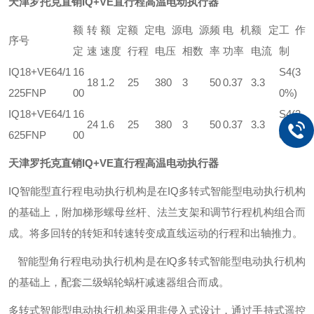
天津罗托克直销IQ+VE直行程高温电动执行器
额
转
额定
额定
电源
电源
频
电机
额定
工作
序号
定
速
速度
行程
电压
相数
率
功率
电流
制
IQ18+VE64/1
16
S4(3
18
1.2
25
380
3
50
0.37
3.3
225FNP
00
0%)
IQ18+VE64/1
16
S4(3
24
1.6
25
380
3
50
0.37
3.3
625FNP
00
0%)
天津罗托克直销IQ+VE直行程高温电动执行器
IQ智能型直行程电动执行机构是在IQ多转式智能型电动执行机构
的基础上，附加梯形螺母丝杆、法兰支架和调节行程机构组合而
成。将多回转的转矩和转速转变成直线运动的行程和出轴推力。
智能型角行程电动执行机构是在lQ多转式智能型电动执行机构
的基础上，配套二级蜗轮蜗杆减速器组合而成。
多转式智能型电动执行机构采用非侵入式设计，通过手持式遥控