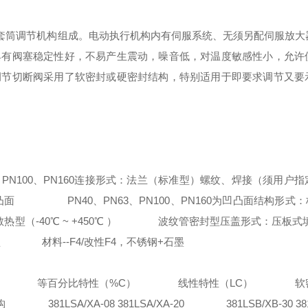
和套筒调节机构组成。电动执行机构内有伺服系统、无须另配伺服放大
具有阀塞稳定性好，不易产生震动，噪音低，对温度敏感性小，允许
调节切断阀采用了软密封或硬密封结构，特别适用于即要求调节又要
N100、PN160
连接形式：法兰（标准型）螺纹、焊接（须用户指
凸面
PN40、PN63、PN100、PN160为凹凸面
结构形式：
40℃ ~ +450℃ ）
波纹管密封型
压盖形式：压板式
型
材料--F4/改性F4，不锈钢+石墨
等百分比特性（%C）
线性特性（LC）
软密封
构
381LSA/XA-08 381LSA/XA-20
381LSB/XB-30 381L