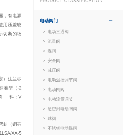
PRODUCT CLASSIFICATION
器，有电源
电动阀门
使用压差较
电动三通阀
示切断的场
流量阀
蝶阀
安全阀
减压阀
定）
法兰标
电动温控调节阀
标准型（-2
电动闸阀
填 料：V
电动流量调节
硬密封电动闸阀
球阀
（铜芯
不锈钢电动蝶阀
SA/XA-5