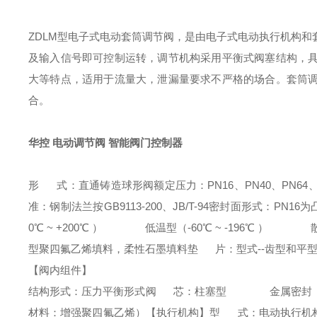
ZDLM型电子式电动套筒调节阀，是由电子式电动执行机构
及输入信号即可控制运转，调节机构采用平衡式阀塞结构，
大等特点，适用于流量大，泄漏量要求不严格的场合。套筒
合。
华控 电动调节阀 智能阀门控制器
形 式：直通铸造球形阀
额定压力：PN16、PN40、PN64、P
准：钢制法兰按GB9113-200、JB/T-94
密封面形式：PN16为
0℃ ~ +200℃ ）
低温型（-60℃ ~ -196℃ ）
散热型（-
型聚四氟乙烯填料，柔性石墨填料
垫 片：型式--齿型和平
【阀内组件】
结构形式：压力平衡形式
阀 芯：柱塞型
金属密封
材料：增强聚四氟乙烯）
【执行机构】
型 式：电动执行机