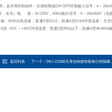
作用，反作用
控制动作：比例控制或ON-OFF控制
输入信号：4 ~ 20mA
、全关）
电 源：AC220V，50Hz
输出信号：4 ~ 20mADC（负
级：IP55
出线连接：普通S型G1/2，防爆X型G3/4
环境温度：无空
10℃ ~ +40℃
环境湿度：普通S型95%以下，防爆V型45-85%
隔
返回列表
下一个：
DKJ-2100B天津伯纳德智能角行程隔爆型电动执行器