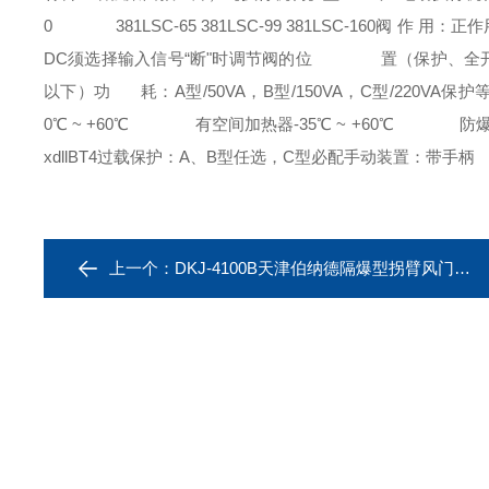
0
381LSC-65 381LSC-99 381LSC-160
阀 作 用：正
DC须选择输入信号“断"时调节阀的位
置（保护、全开
以下）
功 耗：A型/50VA，B型/150VA，C型/220VA
保护等
0℃ ~ +60℃
有空间加热器-35℃ ~ +60℃
防爆X型 -
xdllBT4
过载保护：A、B型任选，C型必配
手动装置：带手柄
上一个：
DKJ-4100B天津伯纳德隔爆型拐臂风门角行程电动执行器