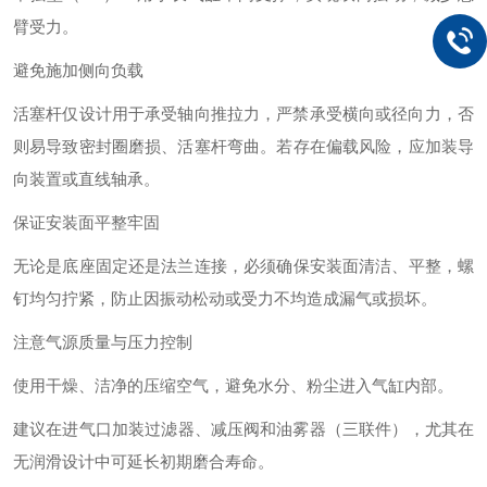
臂受力。
避免施加侧向负载‌
活塞杆仅设计用于承受轴向推拉力，‌严禁承受横向或径向力‌，否
则易导致密封圈磨损、活塞杆弯曲。若存在偏载风险，应加装导
向装置或直线轴承。
保证安装面平整牢固‌
无论是底座固定还是法兰连接，必须确保安装面清洁、平整，螺
钉均匀拧紧，防止因振动松动或受力不均造成漏气或损坏。
注意气源质量与压力控制‌
使用‌干燥、洁净的压缩空气‌，避免水分、粉尘进入气缸内部。
建议在进气口加装‌过滤器、减压阀和油雾器（三联件）‌，尤其在
无润滑设计中可延长初期磨合寿命。