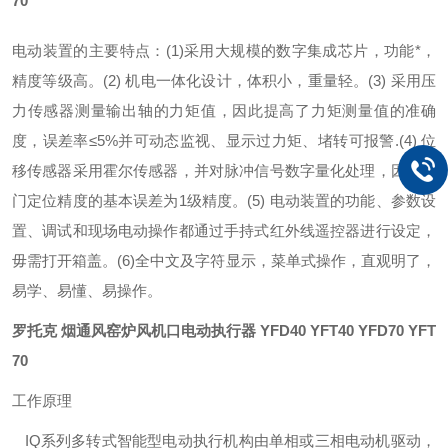
70
电动装置的主要特点：
(1)
采用大规模的数字集成芯片，功能*，
精度等级高。
(2)
机电一体化设计，体积小，重量轻。
(3)
采用压
力传感器测量输出轴的力矩值，因此提高了力矩测量值的准确
度，误差率
≤5%
并可动态监视、显示过力矩、堵转可报警
.
(4)
位
移传感器采用霍尔传感器，并对脉冲信号数字量化处理，因此阀
门定位精度的基本误差为
1
级精度。
(5)
电动装置的功能、参数设
置、调试和现场电动操作都通过手持式红外线遥控器进行设定，
毋需打开箱盖。
(6)
全中文及字符显示，菜单式操作，直观明了，
易学、易懂、易操作。
罗托克 烟通风窑炉风机口电动执行器
YFD40 YFT40 YFD70 YFT
70
工作原理
IQ
系列多转式智能型电动执行机构由单相或三相电动机驱动，