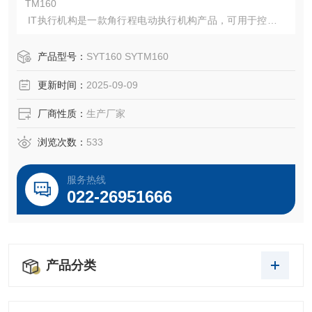
TM160
IT执行机构是一款角行程电动执行机构产品，可用于控制和
调节阀门，其开关型产品适用于每小时启动次数达60次的应
用，调节型产品适用于启动次数达1200次／小时的应用，此
产品型号：
SYT160 SYTM160
外由于增加了智能控制单元，使其控制更好，定位更好。力
更新时间：
2025-09-09
矩输出范围50Nm（37 ibf ft）-2000Nm（1476 lbf ft）。
厂商性质：
生产厂家
浏览次数：
533
服务热线
022-26951666
产品分类