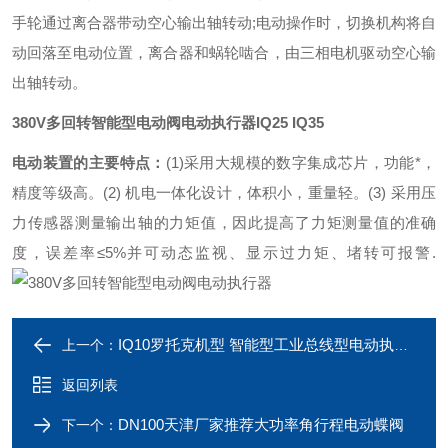
手轮通过离合器带动空心输出轴转动;电动操作时，切换机构将自
动回落至电动位置，离合器和蜗轮啮合，由三相电机驱动空心输
出轴转动。
380V多回转智能型电动阀电动执行器
IQ25 IQ35
电动装置的主要特点：
(1)
采用大规模的数字集成芯片，功能*，
精度等级高。
(2)
机电一体化设计，体积小，重量轻。
(3)
采用压
力传感器测量输出轴的力矩值，因此提高了力矩测量值的准确
度，误差率≤5%并可动态监视、显示过力矩、堵转可报警.
IQ10罗托克机型 智能型工业总线型电动执行器
上一个：
返回列表
DN100天津厂家推荐大功率角行程电动蝶阀
下一个：