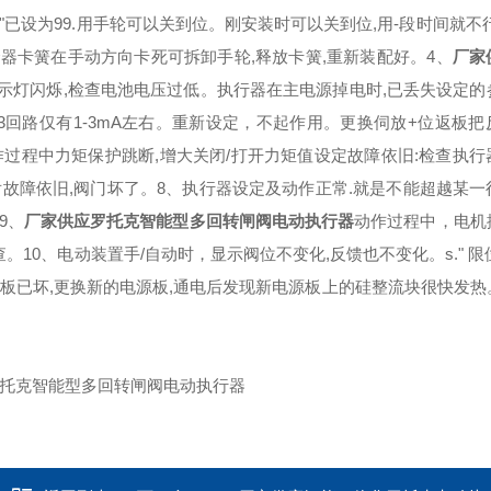
值"已设为99.用手轮可以关到位。刚安装时可以关到位,用-段时间就不
器卡簧在手动方向卡死可拆卸手轮,释放卡簧,重新装配好。
4、
厂家
指示灯闪烁,检查电池电压过低。执行器在主电源掉电时,已丢失设定
3回路仅有1-3mA左右。重新设定，不起作用。更换伺放+位返板
作过程中力矩保护跳断,增大关闭/打开力矩值设定故障依旧:检查执行
后故障依旧,阀门坏了。8、执行器设定及动作正常.就是不能超越某一
9、
厂家供应罗托克智能型多回转闸阀电动执行器
动作过程中，电机
10、电动装置手/自动时，显示阀位不变化,反馈也不变化。s." 限位开
源板已坏,更换新的电源板,通电后发现新电源板上的硅整流块很快发热