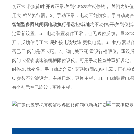
切正常,带负荷时,开阀正常.关到40%左右就停转，"关闭力矩
用大-档的执行器。3、手动正常，电动不能切换。手自动离合
智能型多回转闸阀电动执行器
远控/就地均不动作,开/关到位
池重新设置。5、电动装置动作正常，但无阀位反馈。量22/2
开，反馈信号正常,属外接电缆故障,更换电缆。6、执行器动
否已干,阀门是否卡死。7、阀门关不死.重设行程限位。重设
阀门卡涩或减速箱机械限位设反。可用手动检查并重新设定。
时停,转速变慢。手自动离合器*,应更换(固态)继电器，再作检查。
C"参数不能被设定。主板已坏，更换主板。11、电动装置电
有个别元件已烧毁，更换主板。