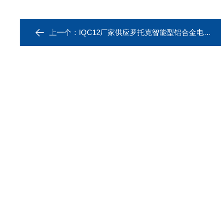
上一个：
IQC12厂家供应罗托克智能型铝合金电动执行器