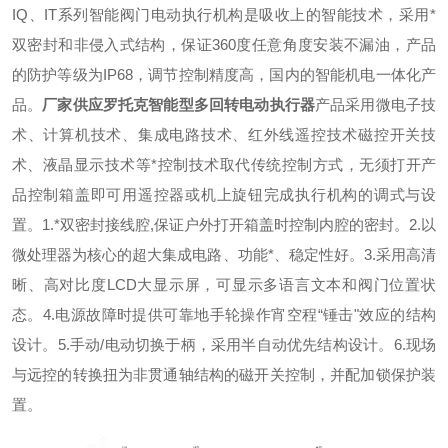
IQ、IT系列智能阀门电动执行机构是吸收上的智能技术，采用*
双密封和非侵入式结构，保证360度任意角度安装不漏油，产品
的防护等级为IP68，调节控制精度高，国内的智能机电一体化产
品。
厂家供应罗托克智能型多回转电动执行器
产品采用微电子技
术、计算机技术、集成电路技术、红外线遥控技术磁控开关技
术、液晶显示技术等*控制技术取代传统控制方式，无须打开产
品控制箱盖即可用遥控器或机上旋钮完成执行机构的调式与设
置。1.*双密封接线腔,保证户外打开箱盖时控制内腔的密封。2.以
微处理器为核心的超大集成电路、功能*、稳定性好。3.采用高清
晰、高对比度LCD大显示屏，可显示多语言文本和阀门位置状
态。4.电源故障时提供可靠地手轮操作宵空程“锤击"效应的结构
设计。5.手动/电动切换于柄，采用半自动优先结构设计。6.现场
与远控的转换扭为非贯通轴结构的磁开关控制，并配加锁保护装
置。