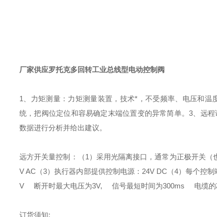
厂家供应罗托克多回转工业总线型电动控制阀
1、力矩测量：力矩测量装置，技术*，不受频率、电压和温
统，把阀位定位和容易确定末端位置变的异常简单。
3、远程
数据进行分析并给出建议。
远方开关量控制：
（1）采用光隔离接口，通常为正极开关（
V AC
（3）执行器内部提供控制电源：24V DC
（4）每个控制端
V
断开时最大电压为
3V,
信号最短时间为
300ms
电缆的
订货须知: