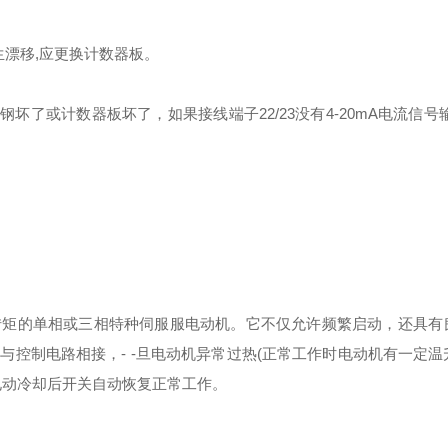
漂移,应更换计数器板。
坏了或计数器板坏了，如果接线端子22/23没有4-20mA电流信号
转矩的单相或三相特种伺服服电动机。它不仅允许频繁启动，还具有
控制电路相接，- -旦电动机异常过热(正常工作时电动机有一定温
电动冷却后开关自动恢复正常工作。