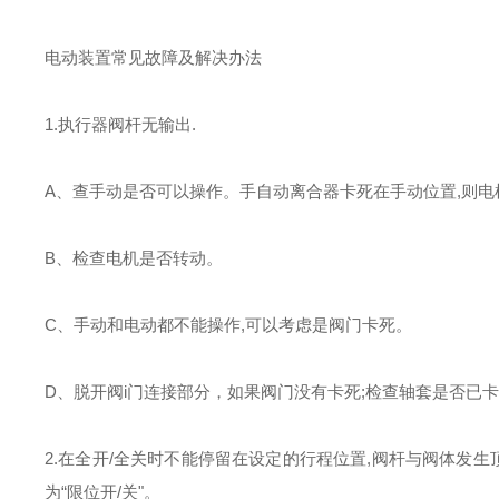
电动装置常见故障及解决办法
1.执行器阀杆无输出.
A、查手动是否可以操作。手自动离合器卡死在手动位置,则电
B、检查电机是否转动。
C、手动和电动都不能操作,可以考虑是阀门卡死。
D、脱开阀i门连接部分，如果阀门没有卡死;检查轴套是否已
2.在全开/全关时不能停留在设定的行程位置,阀杆与阀体发生顶撞
为“限位开/关"。