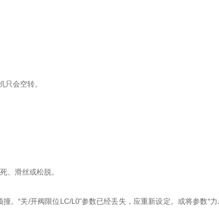
机只会空转。
卡死、滑丝或松脱。
。“关/开阀限位LC/L0"参数已经丢失，应重新设定。或将参数“力.