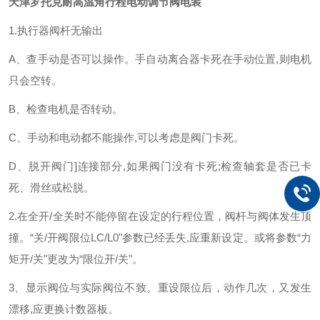
天津罗托克耐高温角行程电动调节阀电装
1.执行器阀杆无输出
A、查手动是否可以操作。手自动离合器卡死在手动位置,则电机
只会空转。
B、检查电机是否转动。
C、手动和电动都不能操作,可以考虑是阀门卡死。
D、脱开阀门]连接部分,如果阀门没有卡死;检查轴套是否已卡
死、滑丝或松脱。
2.在全开/全关时不能停留在设定的行程位置，阀杆与阀体发生顶
撞。“关/开阀限位LC/L0"参数已经丢失,应重新设定。或将参数“力
矩开/关"更改为“限位开/关"。
3、显示阀位与实际阀位不致。重设限位后，动作几次，又发生
漂移,应更换计数器板。