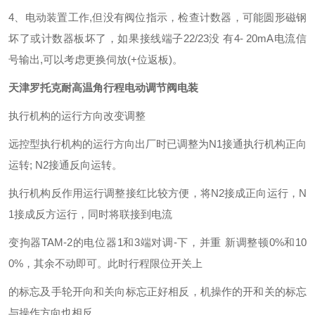
4、电动装置工作,但没有阀位指示，检查计数器，可能圆形磁钢
坏了或计数器板坏了，如果接线端子22/23没 有4- 20mA电流信
号输出,可以考虑更换伺放(+位返板)。
天津罗托克耐高温角行程电动调节阀电装
执行机构的运行方向改变调整
远控型执行机构的运行方向出厂时已调整为N1接通执行机构正向
运转; N2接通反向运转。
执行机构反作用运行调整接红比较方便，将N2接成正向运行，N
1接成反方运行，同时将联接到电流
变拘器TAM-2的电位器1和3端对调-下，并重 新调整顿0%和10
0%，其余不动即可。此时行程限位开关上
的标忘及手轮开向和关向标忘正好相反，机操作的开和关的标忘
与操作方向也相反。