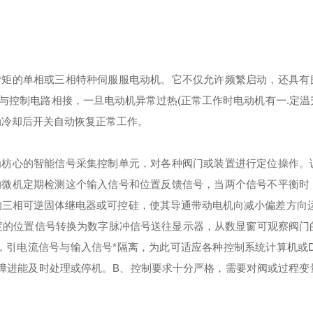
转矩的单相或三相特种伺服服电动机。它不仅允许频繁启动，还具有
与控制电路相接，一旦电动机异常过热(正常工作时电动机有一.定温
动冷却后开关自动恢复正常工作。
为枋心的智能信号采集控制单元，对各种阀门或装置进行定位操作。
的微机定期检测这个输入信号和位置反馈信号，当两个信号不平衡时
的三相可逆固体继电器或可控硅，使其导通带动电机向减小偏差方向运
度的位置信号转换为数字脉冲信号送往显示器，从数显窗可观察阀门
号，引电流信号与输入信号*隔离，为此可适应各种控制系统计算机或D
障进能及时处理或停机。
B、控制要求十分严格，需要对阀或过程变