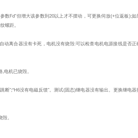
数Fd"但增大该参数到20以上才不摆动，可更换伺放(+位返板);
螺纹螺距。
手自动离合器没有卡死，电机没有烧毁:可以检查电机电源接线是否正
路,电机已烧毁。
关跳断";“H6没有电磁反馈"。测试(固态)继电器没有输出。更换继电
烧毁。