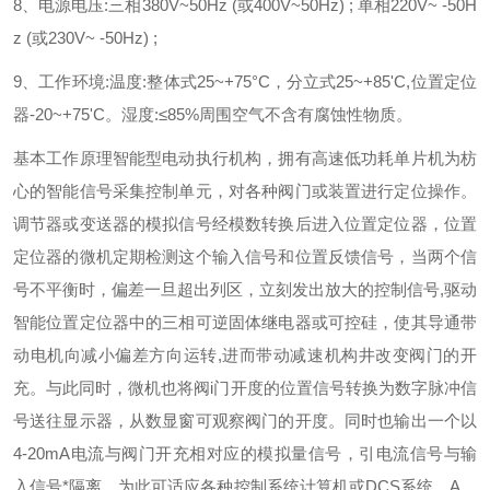
8、电源电压:三相380V~50Hz (或400V~50Hz) ; 单相220V~ -50H
z (或230V~ -50Hz) ;
9、工作环境:温度:整体式25~+75°C，分立式25~+85'C,位置定位
器-20~+75'C。湿度:≤85%周围空气不含有腐蚀性物质。
基本工作原理
智能型电动执行机构，拥有高速低功耗单片机为枋
心的智能信号采集控制单元，对各种阀门或装置进行定位操作。
调节器或变送器的模拟信号经模数转换后进入位置定位器，位置
定位器的微机定期检测这个输入信号和位置反馈信号，当两个信
号不平衡时，偏差一旦超出列区，立刻发出放大的控制信号,驱动
智能位置定位器中的三相可逆固体继电器或可控硅，使其导通带
动电机向减小偏差方向运转,进而带动减速机构井改变阀门的开
充。与此同时，微机也将阀i门开度的位置信号转换为数字脉冲信
号送往显示器，从数显窗可观察阀门的开度。同时也输出一个以
4-20mA电流与阀门开充相对应的模拟量信号，引电流信号与输
入信号*隔离，为此可适应各种控制系统计算机或DCS系统。
A、