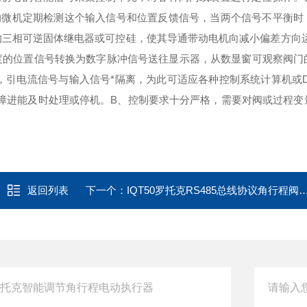
的微机定期检测这个输入信号和位置反馈信号，当两个信号不平衡时
的三相可逆固体继电器或可控硅，使其导通带动电机向减小偏差方向运
度的位置信号转换为数字脉冲信号送往显示器，从数显窗可观察阀门
号，引电流信号与输入信号*隔离，为此可适应各种控制系统计算机或D
障进能及时处理或停机。
B、控制要求十分严格，需要对阀或过程变
返回列表
下一个：
IQT50罗托克RS485总线协议角行程阀门电动装置