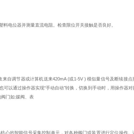
塑料电位器并测量直流电阻。检查限位开关接触是否良好。
调节器或计算机送来420mA (或1-5V ) 模似量信号及断续接
也可以通过操作器实现“手动自动"转换，切换到手动时，用操作器对
的阀门如:媒阀、表
为枋心的智能信号采集控制单元，对各种阀门或装置进行定位操作。