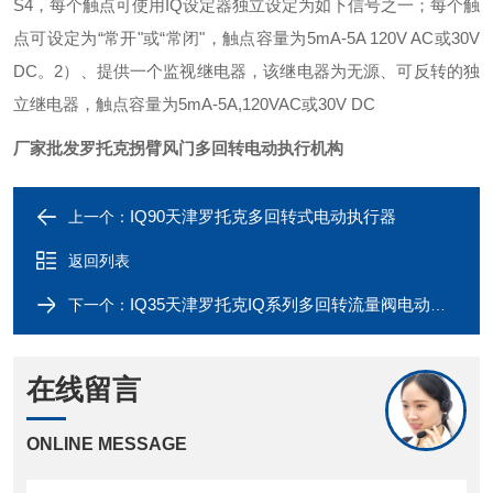
S4
，每个触点可使用
IQ
设定器独
立设定为如下信号之一；每个触
点可设定为
“
常开
"
或
“
常闭
"
，触点容量为
5mA-5A 120V AC
或
30V
DC
。
2
）、提供一个监视继电器，该继电器为无源、可反转的独
立继电器，触点容量为
5mA-5A,120VAC
或
30V DC
厂家批发罗托克拐臂风门多回转电动执行机构
IQ90天津罗托克多回转式电动执行器
上一个：
返回列表
IQ35天津罗托克IQ系列多回转流量阀电动执行机构
下一个：
在线留言
ONLINE MESSAGE