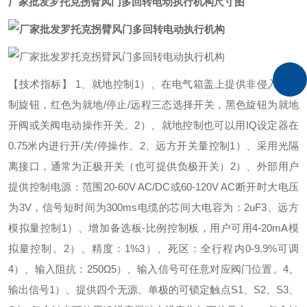
厂家批发罗托克拐臂风门多回转电动执行机构
尺寸图
【技术指标】
1
、就地控制
1
）、在电气箱盖上提供非侵入式控
制旋钮，红色为就地
/
停止
/
远程三态选择开关，黑
色旋钮为就地
开阀或关阀电动操作开关。
2
）、就地控制也可以用
IQ
设定器在
0.75
米内进行开
/
关
/
停操作。
2
、远方开关量控制
1
）、采用光隔
离接口，通常为正极开关（也可提供负极开关）
2
）、外部用户
提供控制电源：范围
20-60V AC/DC
或
60-120V AC
断开时大电压
为
3V，
信号短时间为
300ms
电缆的芯间大电容为：
2uF
3
、远方
模拟量控制
1
）、增加备选板
-
比例控制板，用户可用
4-20mA
模
拟量控制。
2
）、精度：
1%
3
）、死区：全行程内
0-9.9%
可调
4
）、输入阻抗：
250Ω
5
）、输入信号可任意对应阀门位置。
4
、
输出信号
1
）、提供四个无源、单极的可锁定触点
S1
、
S2
、
S3
、