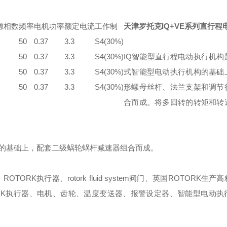
源相数
频率
电机功率
额定电流
工作制
天津罗托克IQ+VE系列直行程
50
0.37
3.3
S4(30%)
50
0.37
3.3
S4(30%)
IQ
智能型直行程电动执行机构是
50
0.37
3.3
S4(30%)
式智能型电动执行机构的基础
50
0.37
3.3
S4(30%)
形螺母丝杆、法兰支架和调节
合而成。将多回转的转矩和转
构的基础上，配套二级蜗轮蜗杆减速器组合而成。
TORK执行器、rotork fluid system阀门、英国ROTORK生
RK执行器、电机、齿轮、温度变送器、报警设定器、智能型电动执