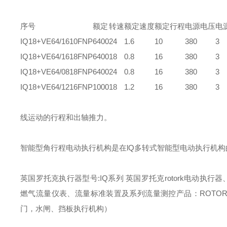
序号
额定
转速
额定速度
额定行程
电源电压
电
IQ18+VE64/1610FNP
6400
24
1.6
10
380
3
IQ18+VE64/1618FNP
6400
18
0.8
16
380
3
IQ18+VE64/0818FNP
6400
24
0.8
16
380
3
IQ18+VE64/1216FNP
1000
18
1.2
16
380
3
线运动的行程和出轴推力。
智能型角行程电动执行机构是在lQ多转式智能型电动执行机
英国罗托克执行器型号:IQ系列 英国罗托克rotork电动执行器、RO
燃气流量仪表、流量标准装置及系列流量测控产品：ROTO
门，水闸、挡板执行机构）