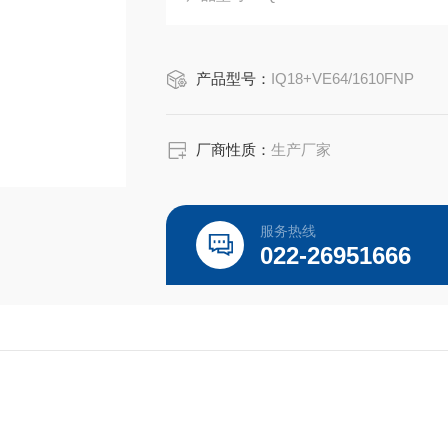
产品力矩： NM
产品推力：16000NM N
产品型号：
IQ18+VE64/1610FNP
产品电源： 220V 380V
控制方式：电动
输入信号：4-20MA
厂商性质：
生产厂家
输出信号：4-20MA
服务热线
022-26951666