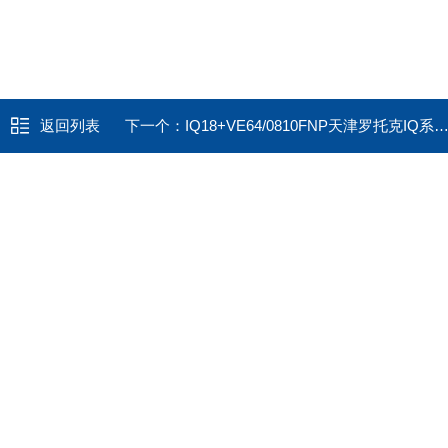
返回列表
下一个：
IQ18+VE64/0810FNP天津罗托克IQ系列直行程电动执行器