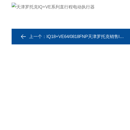
上一个：
IQ18+VE64/0818FNP天津罗托克销售IQ系列直行程电动执行机构