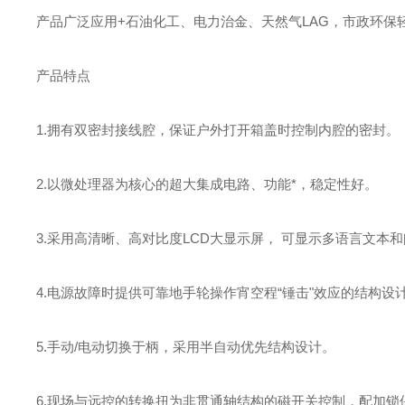
产品广泛应用
+
石油化工、电力治金、天然气
LAG
，市政环保
产品特点
1.拥有
双密封接线腔，保证户外打开箱盖时控制内腔的密封。
2.
以微处理器为核心的超大集成电路、功能*，稳定性好。
3.
采用高清晰、高对比度
LCD
大显示屏， 可显示多语言文本
4.
电源故障时提供可靠地手轮操作宵空程“锤击"效应的结构设
5.
手动
/
电动切换于柄，采用半自动优先结构设计。
6.
现场与远控的转换扭为非贯通轴结构的磁开关控制，配加锁