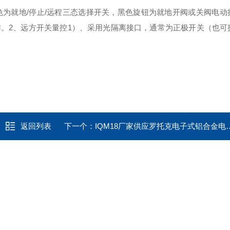
为就地/停止/远程三态选择开关，黑
色旋钮为就地开阀或关阀电动
作。
2、远方开关量控
1）、采用光隔离接口，通常为正极开关（也可
返回列表
下一个：
IQM18厂家供应罗托克电子式铝合金电动执行器