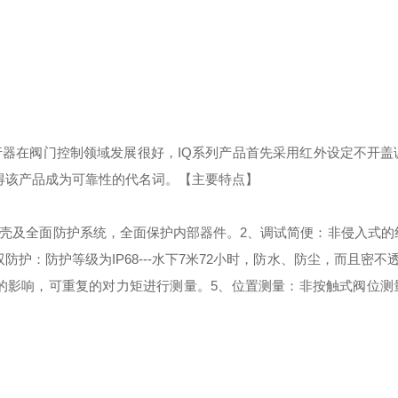
执行器在阀门控制领域
发展很好
，
IQ系列产品首先
采用红外设定不开盖
得该产品成为可靠性的代名词。
【主要特点】
外壳及全面防护系统，全面保护内部器件。
2、调试简便：非侵入式的
双防护：防护等级为IP68---水下7米72小时，防水、防尘，而且密不
的影响，可重复的对力矩进行测量。
5、位置测量：非按触式阀位测