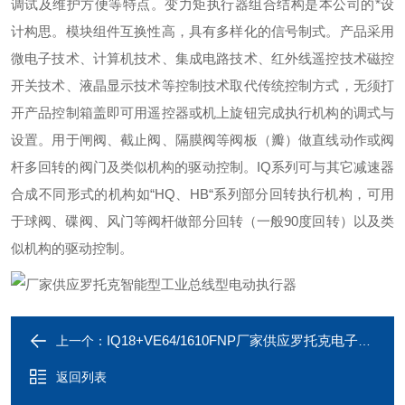
调试及维护方便等特点。变力矩执行器组合结构是本公司的*设
计构思。模块组件互换性高，具有多样化的信号制式。产品采用
微电子技术、计算机技术、集成电路技术、红外线遥控技术磁控
开关技术、液晶显示技术等控制技术取代传统控制方式，无须打
开产品控制箱盖即可用遥控器或机上旋钮完成执行机构的调式与
设置。用于闸阀、截止阀、隔膜阀等阀板（瓣）做直线动作或阀
杆多回转的阀门及类似机构的驱动控制。IQ系列可与其它减速器
合成不同形式的机构如“HQ、HB“系列部分回转执行机构，可用
于球阀、碟阀、风门等阀杆做部分回转（一般90度回转）以及类
似机构的驱动控制。
IQ18+VE64/1610FNP厂家供应罗托克电子式直行程电动执行器
上一个：
返回列表