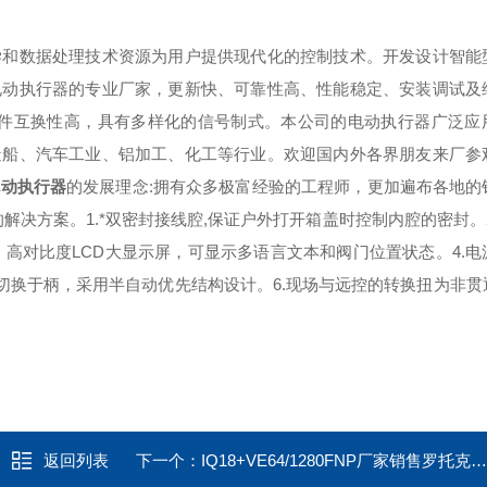
学和数据处理技术资源为用户提供现代化的控制技术。开发设计智能
电动执行器的专业厂家，更新快、可靠性高、性能稳定、安装调试及
组件互换性高，具有多样化的信号制式。本公司的电动执行器广泛应
造船、汽车工业、铝加工、化工等行业。欢迎国内外各界朋友来厂参
电动执行器
的发展理念:拥有众多极富经验的工程师，更加遍布各地的
决方案。1.*双密封接线腔,保证户外打开箱盖时控制内腔的密封。
、高对比度LCD大显示屏，可显示多语言文本和阀门位置状态。4.电
动切换于柄，采用半自动优先结构设计。6.现场与远控的转换扭为非
返回列表
下一个：
IQ18+VE64/1280FNP厂家销售罗托克电子式铝合金电动执行器