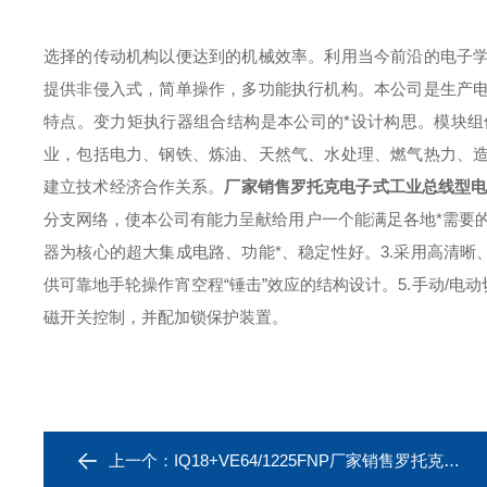
选择的传动机构以便达到的机械效率。利用当今前沿的电子
提供非侵入式，简单操作，多功能执行机构。本公司是生产
特点。变力矩执行器组合结构是本公司的*设计构思。模块
业，包括电力、钢铁、炼油、天然气、水处理、燃气热力、
建立技术经济合作关系。
厂家销售罗托克电子式工业总线型
分支网络，使本公司有能力呈献给用户一个能满足各地*需要的解
器为核心的超大集成电路、功能*、稳定性好。3.采用高清晰
供可靠地手轮操作宵空程“锤击”效应的结构设计。5.手动/电
磁开关控制，并配加锁保护装置。
上一个：
IQ18+VE64/1225FNP厂家销售罗托克直行程铝合金电动执行器