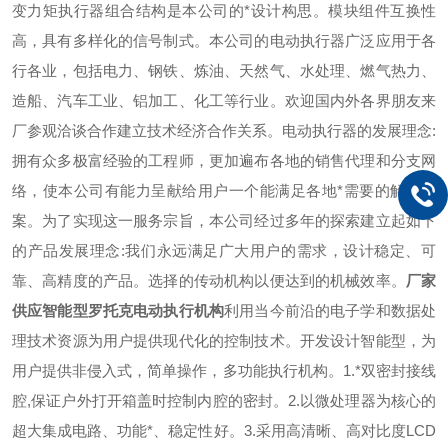
变力矩执行器组合结构是本公司的*设计构思。模块组件互换性
高，具有多样化的信号制式。本公司的电动执行器广泛应用于各
行各业，包括电力、钢铁、炼油、天然气、水处理、燃气热力、
造船、汽车工业、铝加工、化工等行业。欢迎国内外各界朋友来
厂参观洽谈合作建立技术经济合作关系。电动执行器的发展理念:
拥有众多极富经验的工程师，更加遍布各地的销售代理和分支网
络，使本公司有能力呈献给用户一个能满足各地*需要的解决方
案。为了实现这一服务宗旨，本公司经过多年的探索建立起如下
的产品发展理念:我们永远满足广大用户的需求，设计稳定、可
靠、高精度的产品。选择的传动机构以便达到的机械效率。
厂家
供应智能型罗托克电动执行机构
利用当今前沿的电子学和数据处
理技术资源为用户提供现代化的控制技术。开发设计智能型，为
用户提供非侵入式，简单操作，多功能执行机构。1.*双密封接线
腔,保证户外打开箱盖时控制内腔的密封。2.以微处理器为核心的
超大集成电路、功能*、稳定性好。3.采用高清晰、高对比度LCD