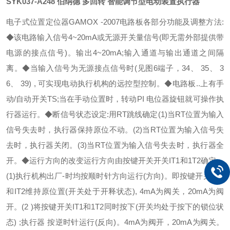
SYK037-A248
伯纳德 多回转 智能调节型电动装置执行器
电子式位置定位器GAMOX -2007电路板各部分功能及调整方法:
◆该电路输入信号4~20mA或无源开关量信号(即无需外部提供带
电源的接点信号)。输出4~20mA;输入通道与输出通道之间隔
离。
◆当输入信号为无源接点信号时(见图6端子，34、 35、 3
6、 39) , 可实现电动执行机构的远控型控制。
◆电路板..上有手
动/自动开关TS;当在手动位置时，转动PI 电位器旋钮就可操作执
行器运行。
◆断信号状态设定:用RT跳线确定
(1)当RT位置为输入
信号失去时，执行器保持原位不动。
(2)当RT位置为输入信号失
去时，执行器关闭。
(3)当RT位置为输入信号失去时，执行器全
开。
◆运行方向的改变运行方向由按键开关开关IT1和1T2确定。
(1)执行机构出厂-时均按顺时针方向运行(方向)。即按键开关IT 1
和IT2维持原位置(开关处于开释状态
), 4mA为阀关，20mA为阀
开。
(2 )将按键开关IT1和1T2同时按下(开关均处于按下的锁位状
态) ;执行器 按逆时针运行(反向)。4mA为
阀开，20mA为阀关。